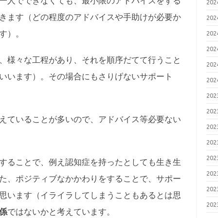
一人でできなくても、最小限のアドバイスをする
20
きます（どの程度のアドバイスや手助けが必要か
20
す）。
20
20
、様々な工程があり、それを順序だてて行うこと
20
いいます）。その場合にもさりげないサポート
20
20
20
えていることが多いので、アドバイス等必要ない
20
20
20
することで、例え認知症を持ったとしても生き生
20
た、ポジティブなかかわりをすることで、サポー
20
思います（イライラしてしまうこともあるとは思
20
係
ではないかと考えています。