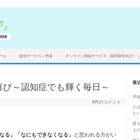
ール
提供サービス／料金
オンライン相談サービス（福利厚生向け）
最
喜び～認知症でも輝く毎日～
手
0件のコメント
人
と
誰
ま
なる」「なにもできなくなる」
と思われる方がい
デ