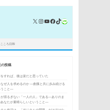
X
Instagram
YouTube
Facebook
TikTok
リンク
｜こころ日和
近の投稿
術をすれば、後は楽だと思っていた
はなぜ人を求めるのか ―創痍と共に歩み続ける
いうこと―
もが揺るぎない「一人の人」である―ありのま
のあなたが素晴らしいということ―
ジタル終活は、「デジタルの問題」だけではな