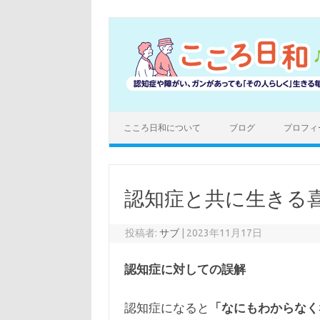
コ
ン
テ
ン
ツ
へ
ス
キ
ッ
プ
こころ日和について
ブログ
プロフィ
認知症と共に生きる
投稿者:
サブ
|
2023年11月17日
認知症に対しての誤解
認知症になると
「なにもわからなく