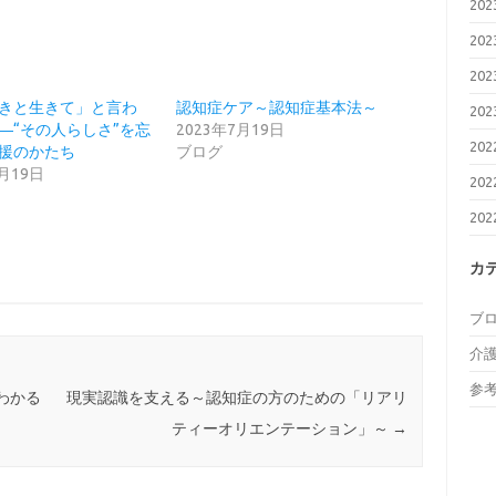
20
20
20
きと生きて」と言わ
認知症ケア～認知症基本法～
20
―“その人らしさ”を忘
2023年7月19日
20
援のかたち
ブログ
4月19日
20
20
カ
ブ
介
参
くわかる
現実認識を支える～認知症の方のための「リアリ
ティーオリエンテーション」～
→