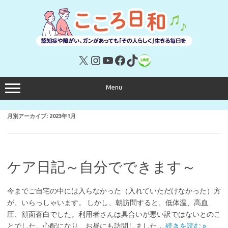
コ
ン
テ
ン
ツ
へ
ス
キ
X
Instagram
YouTube
Facebook
TikTok
リンク
ッ
プ
Menu
月別アーカイブ:
2023年1月
ケア日記～自分でできます～
今までご自宅の中には入らなかった（入れていただけなかった）方
が、いらっしゃいます。 しかし、朝訪問すると、低体温、高血
圧、顔面蒼白でした。利用者さんは具合いが悪い訳ではないとのこ
とでした。心配になり、お昼にも訪問しました…
続きを読む »