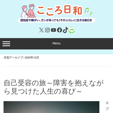
コ
ン
テ
ン
ツ
へ
ス
キ
X
Instagram
YouTube
Facebook
TikTok
リンク
ッ
プ
Menu
月別アーカイブ:
2023年12月
自己受容の旅～障害を抱えなが
ら見つけた人生の喜び～
※
プ