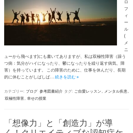
ロ
フ
ィ
ー
ル
(
メ
ニ
ューから飛べます)にも書いてありますが、私は双極性障害（躁う
つ病：気分がハイになったり、鬱になったりを繰り返す病気、障
害）を持っています。 この障害のために、仕事を休んだり、長期
的に休むことがしばしば…
続きを読む »
カテゴリー:
ブログ
参考図書紹介
タグ:
ご自愛レッスン
,
メンタル疾患
,
双極性障害
,
幸せの授業
「想像力」と「創造力」が導
く！クリエイティブな認知症ケ