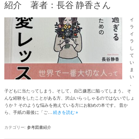
紹介 著者：長谷 静香さん
イ
ラ
イ
ラ
し
て
い
ま
い
、
子どもに当たってしまう。そして、自己嫌悪に陥ってしまう。 そ
んな経験をしたことがある方、沢山いらっしゃるのではないでしょ
うか？ そのような悩みを抱えている方にお勧めの本です。 昔か
ら、手紙の最後に「ご…
続きを読む »
カテゴリー:
参考図書紹介