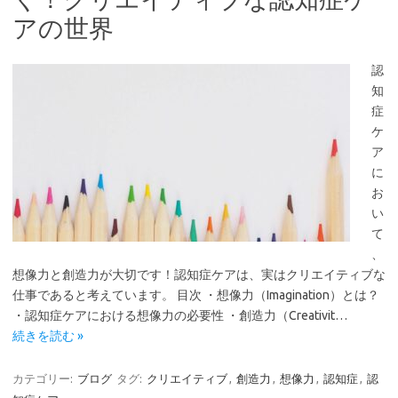
アの世界
認
知
症
ケ
ア
に
お
い
て
、
想像力と創造力が大切です！認知症ケアは、実はクリエイティブな
仕事であると考えています。 目次 ・想像力（Imagination）とは？
・認知症ケアにおける想像力の必要性 ・創造力（Creativit…
続きを読む »
カテゴリー:
ブログ
タグ:
クリエイティブ
,
創造力
,
想像力
,
認知症
,
認