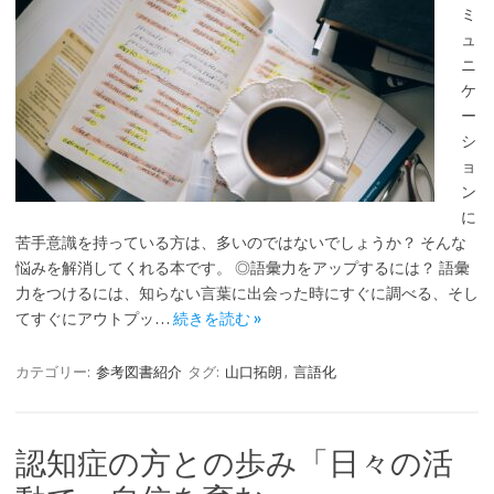
ミ
ュ
ニ
ケ
ー
シ
ョ
ン
に
苦手意識を持っている方は、多いのではないでしょうか？ そんな
悩みを解消してくれる本です。 ◎語彙力をアップするには？ 語彙
力をつけるには、知らない言葉に出会った時にすぐに調べる、そし
てすぐにアウトプッ…
続きを読む »
カテゴリー:
参考図書紹介
タグ:
山口拓朗
,
言語化
認知症の方との歩み「日々の活