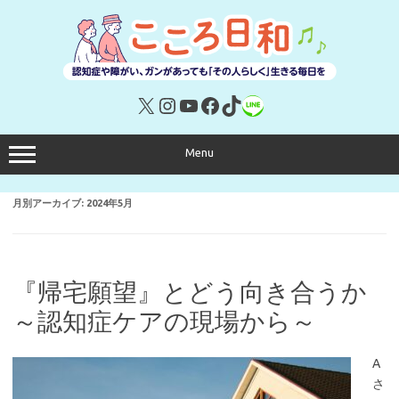
コ
ン
テ
ン
ツ
へ
ス
キ
X
Instagram
YouTube
Facebook
TikTok
リンク
ッ
プ
Menu
月別アーカイブ:
2024年5月
『帰宅願望』とどう向き合うか
～認知症ケアの現場から～
A
さ