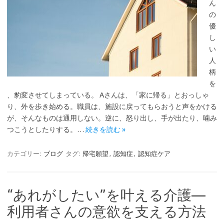
ん
の
優
し
い
人
柄
を
、豹変させてしまっている。 Aさんは、「家に帰る」とおっしゃ
り、外を歩き始める。職員は、施設に戻ってもらおうと声をかける
が、そんなものは通用しない。逆に、怒り出し、手が出たり、噛み
つこうとしたりする。…
続きを読む »
カテゴリー:
ブログ
タグ:
帰宅願望
,
認知症
,
認知症ケア
“あれがしたい”を叶える介護—
利用者さんの意欲を支える方法