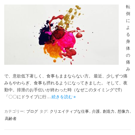
転
倒
に
よ
る
身
体
の
痛
み
で、意欲低下著しく、食事もままならない方。 最近、少しずつ痛
みもやわらぎ、食事も摂れるようになってきました。 そして、夜
勤中。排泄のお手伝いが終わった時（なぜこのタイミングで⁉）
「〇〇にドライブに行…
続きを読む »
カテゴリー:
ブログ
タグ:
クリエイティブな仕事
,
介護
,
創造力
,
想像力
,
高齢者