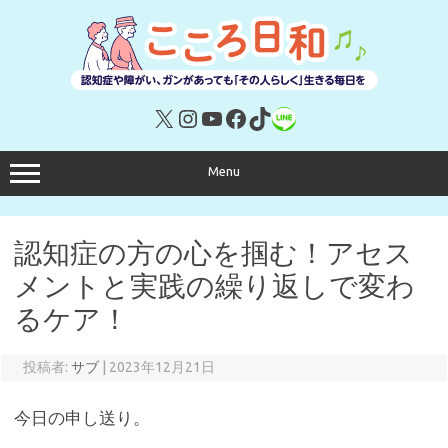
コ
ン
テ
ン
ツ
へ
ス
キ
X
Instagram
YouTube
Facebook
TikTok
リンク
ッ
プ
Menu
認知症の方の心を掴む！アセス
メントと実践の繰り返しで変わ
るケア！
投稿者:
サブ
|
2023年12月21日
今日の申し送り。