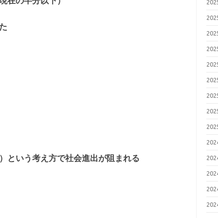
現在の半分以下）
20
20
た
20
20
20
20
20
20
20
20
）という考え方で社会進出が阻まれる
20
20
20
20