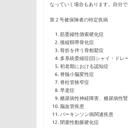
なっていく場合もあります。自分で
第２号被保険者の特定疾病
筋委縮性側索硬化症
後縦靱帯骨化症
骨折を伴う骨粗鬆症
多系統委縮症(旧シャイ・ドレ
初老期における認知症
脊髄小脳変性症
脊柱管狭窄症
早老症
糖尿病性神経障害、糖尿病性腎
脳血管疾患
パーキンソン病関連疾患
閉塞性動脈硬化症