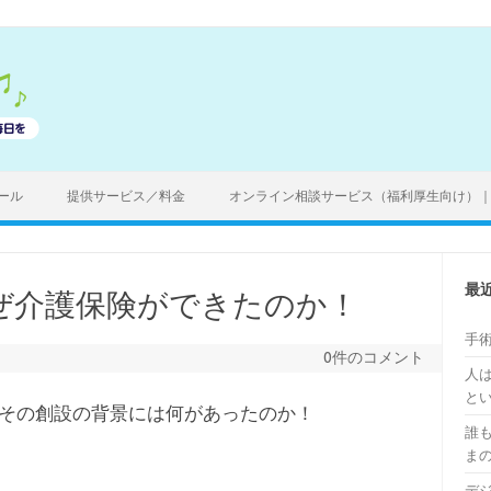
ール
提供サービス／料金
オンライン相談サービス（福利厚生向け）
最
ぜ介護保険ができたのか！
手
0件のコメント
人
と
その創設の背景には何があったのか！
誰
ま
デ