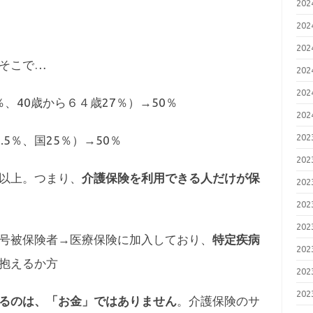
20
20
20
そこで…
20
20
％、40歳から６４歳27％）→50％
20
20
.5％、国25％）→50％
20
以上。つまり、
介護保険を利用できる人だけが保
20
20
20
号被保険者→医療保険に加入しており、
特定疾病
20
抱えるか方
20
20
るのは、「お金」ではありません
。介護保険のサ