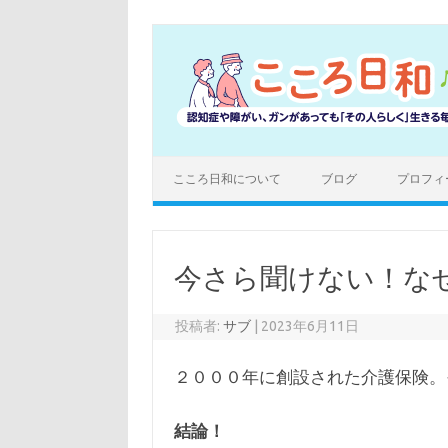
コ
ン
テ
ン
ツ
へ
ス
キ
ッ
プ
こころ日和について
ブログ
プロフィ
今さら聞けない！な
投稿者:
サブ
|
2023年6月11日
２０００年に創設された介護保険。
結論！