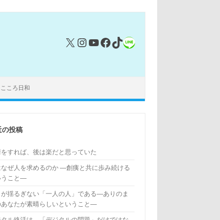
X
Instagram
YouTube
Facebook
TikTok
リンク
｜こころ日和
近の投稿
術をすれば、後は楽だと思っていた
はなぜ人を求めるのか ―創痍と共に歩み続ける
いうこと―
もが揺るぎない「一人の人」である―ありのま
のあなたが素晴らしいということ―
ジタル終活は、「デジタルの問題」だけではな