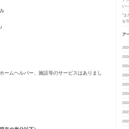
い
み
“
を
」
ア
20
20
20
ホームヘルパー、施設等のサービスはありまし
20
20
20
20
20
20