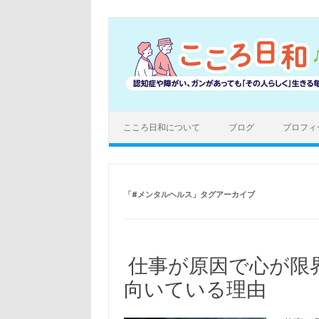
コ
ン
テ
ン
ツ
へ
ス
キ
ッ
プ
こころ日和について
ブログ
プロフィ
「
#メンタルヘルス
」タグアーカイブ
仕事が原因で心が限
向いている理由