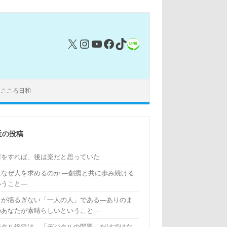
X
Instagram
YouTube
Facebook
TikTok
リンク
｜こころ日和
近の投稿
術をすれば、後は楽だと思っていた
はなぜ人を求めるのか ―創痍と共に歩み続ける
いうこと―
もが揺るぎない「一人の人」である―ありのま
のあなたが素晴らしいということ―
ジタル終活は、「デジタルの問題」だけではな