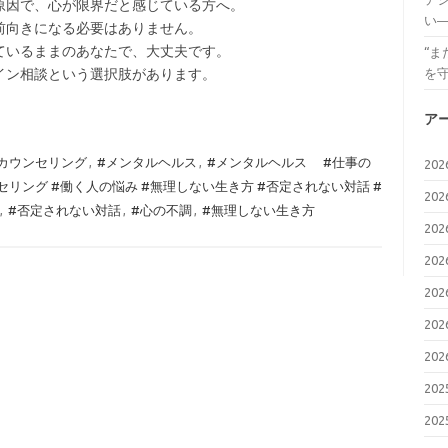
原因で、心が限界だと感じている方へ。
い
前向きになる必要はありません。
ているままのあなたで、大丈夫です。
“
イン相談という選択肢があります。
を
ア
カウンセリング
,
#メンタルヘルス
,
#メンタルヘルス #仕事の
20
セリング #働く人の悩み #無理しない生き方 #否定されない対話 #
20
,
#否定されない対話
,
#心の不調
,
#無理しない生き方
20
20
20
20
20
20
20