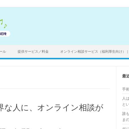
ール
提供サービス／料金
オンライン相談サービス（福利厚生向け）
最
手
人
と
界な人に、オンライン相談が
誰
ま
デ