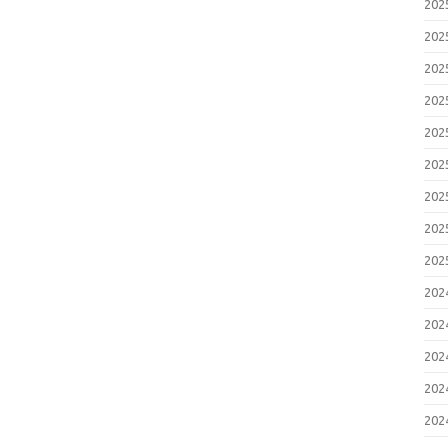
20
20
20
20
20
20
20
20
20
20
20
20
20
20