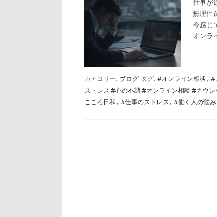
仕事が
無理に
今感じ
オンラ
カテゴリー:
ブログ
タグ:
#オンライン相談
,
#
ストレス #心の不調 #オンライン相談 #カウン
こころ日和
,
#仕事のストレス
,
#働く人の悩み