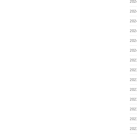
20
20
20
20
20
20
20
20
20
20
20
20
20
20