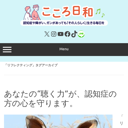
コ
ン
テ
ン
ツ
へ
ス
キ
X
Instagram
YouTube
Facebook
TikTok
リンク
ッ
プ
Menu
「
リフレクティング
」タグアーカイブ
あなたの“聴く力”が、認知症の
方の心を守ります。
「
リ