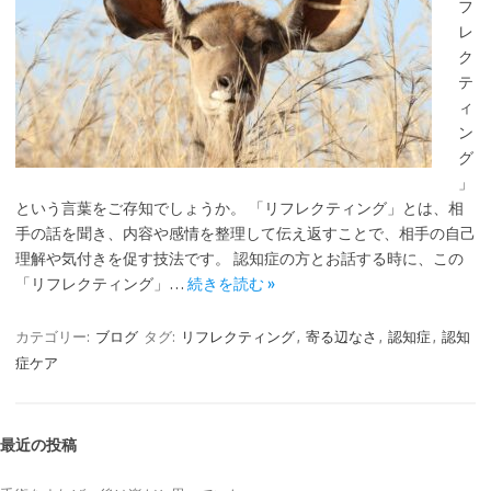
フ
レ
ク
テ
ィ
ン
グ
」
という言葉をご存知でしょうか。 「リフレクティング」とは、相
手の話を聞き、内容や感情を整理して伝え返すことで、相手の自己
理解や気付きを促す技法です。 認知症の方とお話する時に、この
「リフレクティング」…
続きを読む »
カテゴリー:
ブログ
タグ:
リフレクティング
,
寄る辺なさ
,
認知症
,
認知
症ケア
最近の投稿