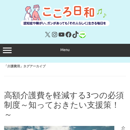
コ
ン
テ
ン
ツ
へ
ス
キ
X
Instagram
YouTube
Facebook
TikTok
リンク
ッ
プ
Menu
「
介護費用
」タグアーカイブ
高額介護費を軽減する3つの必須
制度～知っておきたい支援策！
～
介