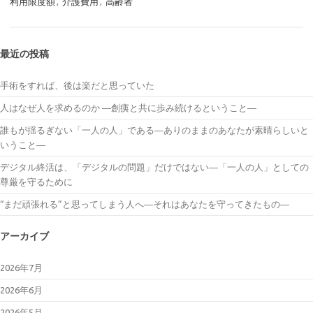
利用限度額
,
介護費用
,
高齢者
最近の投稿
手術をすれば、後は楽だと思っていた
人はなぜ人を求めるのか ―創痍と共に歩み続けるということ―
誰もが揺るぎない「一人の人」である―ありのままのあなたが素晴らしいと
いうこと―
デジタル終活は、「デジタルの問題」だけではない―「一人の人」としての
尊厳を守るために
“まだ頑張れる”と思ってしまう人へ―それはあなたを守ってきたもの―
アーカイブ
2026年7月
2026年6月
2026年5月