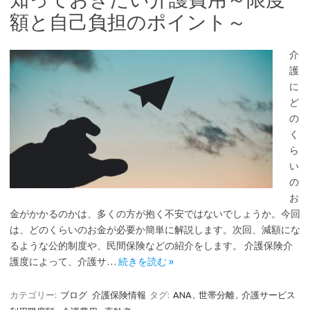
額と自己負担のポイント～
介
護
に
ど
の
く
ら
い
の
お
金がかかるのかは、多くの方が抱く不安ではないでしょうか。今回
は、どのくらいのお金が必要か簡単に解説します。次回、減額にな
るような公的制度や、民間保険などの紹介をします。 介護保険介
護度によって、介護サ…
続きを読む »
カテゴリー:
ブログ
介護保険情報
タグ:
ANA
,
世帯分離
,
介護サービス