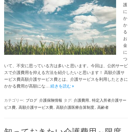
護
に
か
か
る
お
金
に
つ
いて、不安に思っている方は多いと思います。今回は、公的サービ
スで介護費用を抑える方法を紹介したいと思います！ 高額介護サ
ービス費高額介護サービス費とは、介護サービスを利用したときに
かかる費用が高額にな…
続きを読む »
カテゴリー:
ブログ
介護保険情報
タグ:
介護費用
,
特定入所者介護サー
ビス費
,
高額介護サービス費
,
高額介護医療合算制度
,
高齢者
知っておきたい介護費用～限度