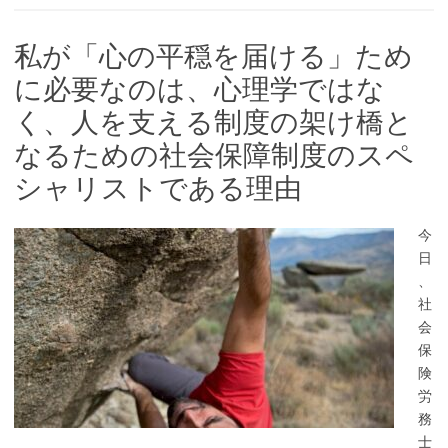
私が「心の平穏を届ける」ため
に必要なのは、心理学ではな
く、人を支える制度の架け橋と
なるための社会保障制度のスペ
シャリストである理由
今
日
、
社
会
保
険
労
務
士