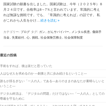
国家試験の願書を出しました。国家試験は、今年（２０２５年）８
月２４日です。合格率は6～7％と言われています。常識的に考え
れば無謀な挑戦です。でも、「常識的に考えれば」の話です。 私
がこれから人生をかけ…
続きを読む »
カテゴリー:
ブログ
タグ:
ガン
,
がんサバイバー
,
メンタル疾患
,
傷病手
当金
,
失業給付
,
心
,
挑戦
,
社会保険労務士
,
社会保障制度
最近の投稿
手術をすれば、後は楽だと思っていた
人はなぜ人を求めるのか ―創痍と共に歩み続けるということ―
誰もが揺るぎない「一人の人」である―ありのままのあなたが素晴らしいと
いうこと―
デジタル終活は、「デジタルの問題」だけではない―「一人の人」としての
尊厳を守るために