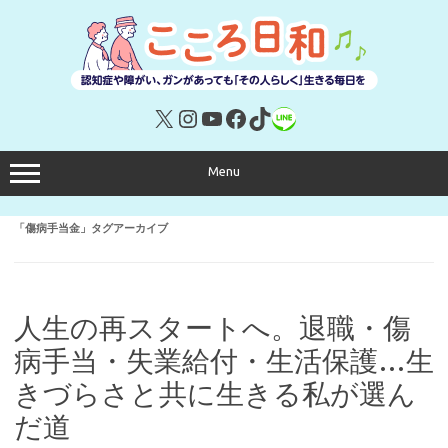
コ
ン
テ
ン
ツ
へ
ス
キ
X
Instagram
YouTube
Facebook
TikTok
リンク
ッ
プ
Menu
「
傷病手当金
」タグアーカイブ
人生の再スタートへ。退職・傷
病手当・失業給付・生活保護…生
きづらさと共に生きる私が選ん
だ道