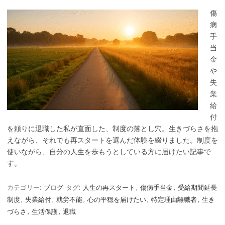
傷
病
手
当
金
や
失
業
給
付
を頼りに退職した私が直面した、制度の落とし穴。生きづらさを抱
えながら、それでも再スタートを選んだ体験を綴りました。制度を
使いながら、自分の人生を歩もうとしている方に届けたい記事で
す。
カテゴリー:
ブログ
タグ:
人生の再スタート
,
傷病手当金
,
受給期間延長
制度
,
失業給付
,
就労不能
,
心の平穏を届けたい
,
特定理由離職者
,
生き
づらさ
,
生活保護
,
退職