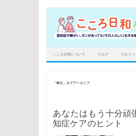
コ
ン
テ
ン
ツ
へ
ス
キ
ッ
プ
こころ日和について
ブログ
プロフィ
「
奉仕
」タグアーカイブ
あなたはもう十分頑
知症ケアのヒント