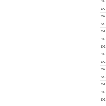
20
20
20
20
20
20
20
20
20
20
20
20
20
20