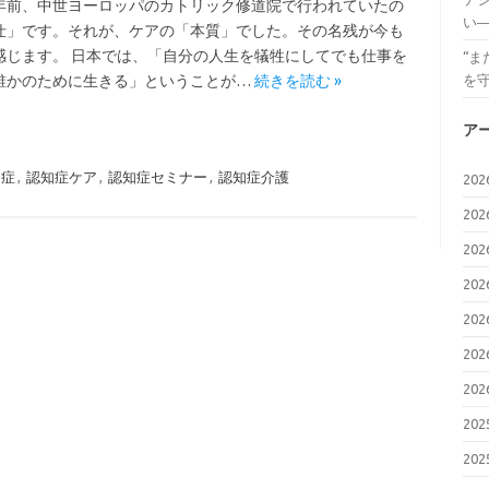
年前、中世ヨーロッパのカトリック修道院で行われていたの
い
仕」です。それが、ケアの「本質」でした。その名残が今も
感じます。 日本では、「自分の人生を犠牲にしてでも仕事を
“
誰かのために生きる」ということが…
続きを読む »
を
ア
知症
,
認知症ケア
,
認知症セミナー
,
認知症介護
20
20
20
20
20
20
20
20
20