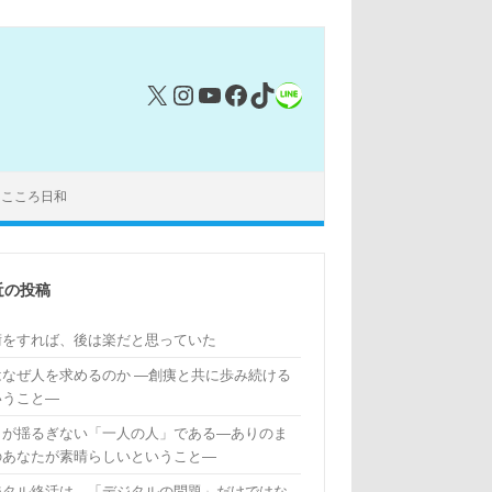
X
Instagram
YouTube
Facebook
TikTok
リンク
｜こころ日和
近の投稿
術をすれば、後は楽だと思っていた
はなぜ人を求めるのか ―創痍と共に歩み続ける
いうこと―
もが揺るぎない「一人の人」である―ありのま
のあなたが素晴らしいということ―
ジタル終活は、「デジタルの問題」だけではな