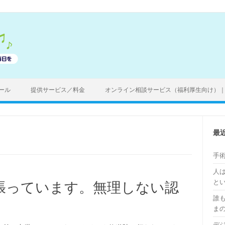
ール
提供サービス／料金
オンライン相談サービス（福利厚生向け）
最
手
人
と
張っています。無理しない認
誰
ま
デ