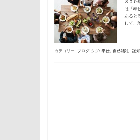
８００
は「奉
あると
して、
カテゴリー:
ブログ
タグ:
奉仕
,
自己犠牲
,
認