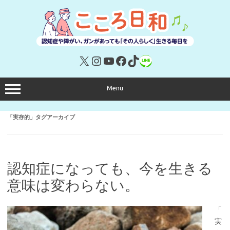
コ
ン
テ
ン
ツ
へ
ス
キ
X
Instagram
YouTube
Facebook
TikTok
リンク
ッ
プ
Menu
「
実存的
」タグアーカイブ
認知症になっても、今を生きる
意味は変わらない。
「
実