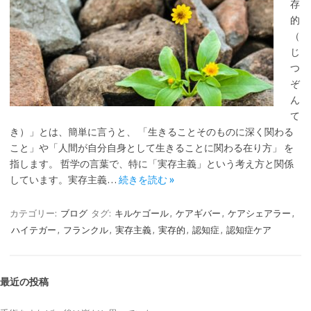
存
的
（
じ
つ
ぞ
ん
て
き）」とは、簡単に言うと、 「生きることそのものに深く関わる
こと」や「人間が自分自身として生きることに関わる在り方」 を
指します。 哲学の言葉で、特に「実存主義」という考え方と関係
しています。実存主義…
続きを読む »
カテゴリー:
ブログ
タグ:
キルケゴール
,
ケアギバー
,
ケアシェアラー
,
ハイテガー
,
フランクル
,
実存主義
,
実存的
,
認知症
,
認知症ケア
最近の投稿