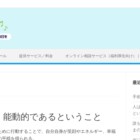
ール
提供サービス／料金
オンライン相談サービス（福利厚生向け）
最
手
人
と
質は、能動的であるということ
誰
ま
ために行動することで、自分自身が笑顔やエネルギー、幸福
の平穏を得られる。
デ