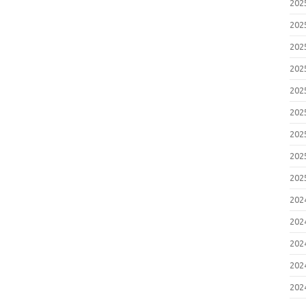
20
20
20
20
20
20
20
20
20
20
20
20
20
20