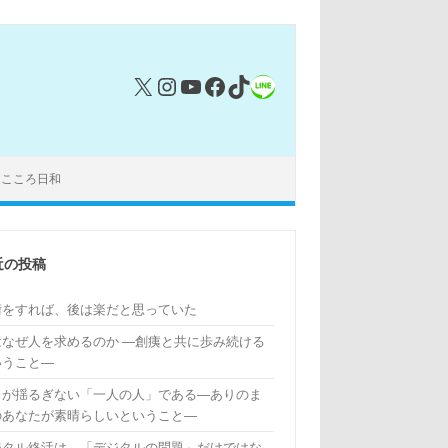
X
Instagram
YouTube
Facebook
TikTok
リンク
｜こころ日和
近の投稿
術をすれば、後は楽だと思っていた
はなぜ人を求めるのか ―創痍と共に歩み続ける
いうこと―
もが揺るぎない「一人の人」である―ありのま
のあなたが素晴らしいということ―
ジタル終活は、「デジタルの問題」だけではな