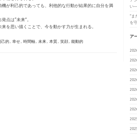
動機が利己的であっても、利他的な行動が結果的に自分を満
い
“
出発点は“未来”。
を
未来を思い描くことで、今を動かす力が生まれる。
ア
利己的
,
幸せ
,
時間軸
,
未来
,
本質
,
笑顔
,
能動的
20
20
20
20
20
20
20
20
20