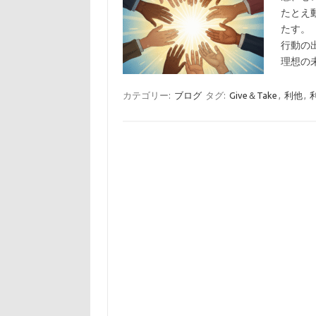
たとえ
たす。
行動の
理想の
カテゴリー:
ブログ
タグ:
Give＆Take
,
利他
,