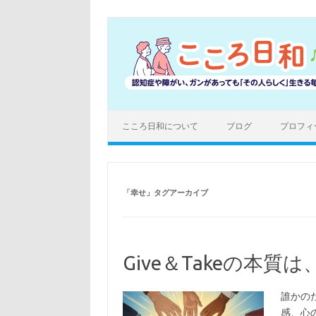
コ
ン
テ
ン
ツ
へ
ス
キ
ッ
プ
こころ日和について
ブログ
プロフィ
「
幸せ
」タグアーカイブ
Give＆Takeの本
誰かの
感、心