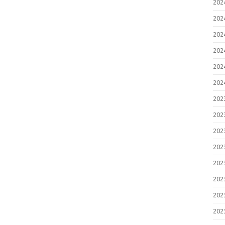
20
20
20
20
20
20
20
20
20
20
20
20
20
20