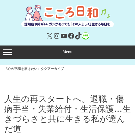
コ
ン
テ
ン
ツ
へ
ス
キ
X
Instagram
YouTube
Facebook
TikTok
リンク
ッ
プ
Menu
「
心の平穏を届けたい
」タグアーカイブ
人生の再スタートへ。退職・傷
病手当・失業給付・生活保護…生
きづらさと共に生きる私が選ん
だ道