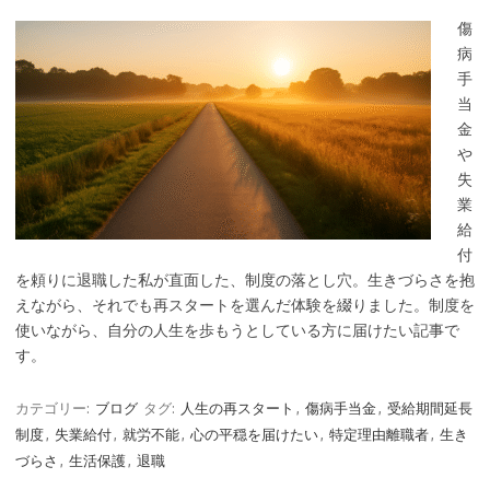
傷
病
手
当
金
や
失
業
給
付
を頼りに退職した私が直面した、制度の落とし穴。生きづらさを抱
えながら、それでも再スタートを選んだ体験を綴りました。制度を
使いながら、自分の人生を歩もうとしている方に届けたい記事で
す。
カテゴリー:
ブログ
タグ:
人生の再スタート
,
傷病手当金
,
受給期間延長
制度
,
失業給付
,
就労不能
,
心の平穏を届けたい
,
特定理由離職者
,
生き
づらさ
,
生活保護
,
退職