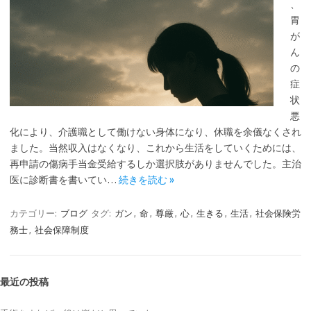
、
胃
が
ん
の
症
状
悪
化により、介護職として働けない身体になり、休職を余儀なくされ
ました。当然収入はなくなり、これから生活をしていくためには、
再申請の傷病手当金受給するしか選択肢がありませんでした。主治
医に診断書を書いてい…
続きを読む »
カテゴリー:
ブログ
タグ:
ガン
,
命
,
尊厳
,
心
,
生きる
,
生活
,
社会保険労
務士
,
社会保障制度
最近の投稿