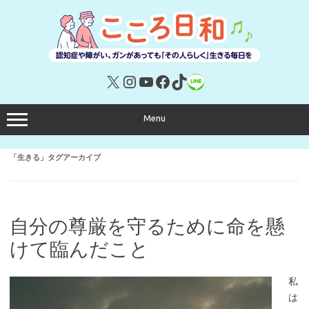
コ
ン
テ
ン
ツ
へ
ス
キ
X
Instagram
YouTube
Facebook
TikTok
リンク
ッ
プ
Menu
「
生きる
」タグアーカイブ
自分の尊厳を守るために命を懸
けて臨んだこと
私
は