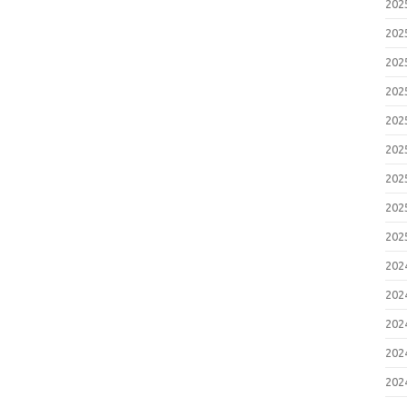
20
20
20
20
20
20
20
20
20
20
20
20
20
20