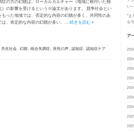
調症の方の幻聴は、ローカルカルチャー（地域に根付いた独
い
化）の影響を受けるという※論文があります。 競争社会とい
をもった地域では、否定的な内容の幻聴が多く、共同性のあ
“
では、肯定的な内容の幻聴が多い。…
続きを読む »
を
ア
,
共生社会
,
幻聴
,
統合失調症
,
良性の声
,
認知症
,
認知症ケア
20
20
20
20
20
20
20
20
20