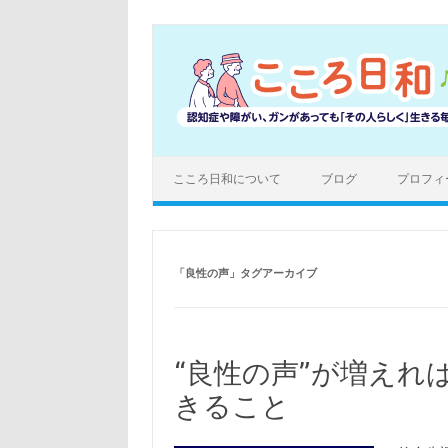
コ
ン
テ
ン
ツ
へ
ス
キ
ッ
プ
こころ日和について
ブログ
プロフィ
「
良性の声
」タグアーカイブ
“良性の声”が増えれ
きること