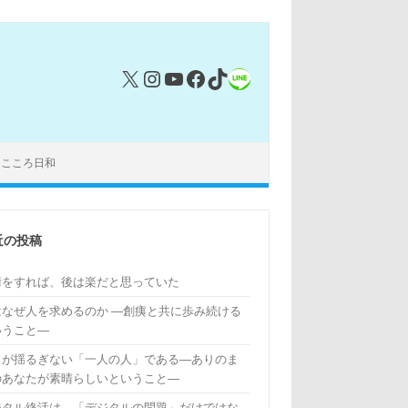
X
Instagram
YouTube
Facebook
TikTok
リンク
｜こころ日和
近の投稿
術をすれば、後は楽だと思っていた
はなぜ人を求めるのか ―創痍と共に歩み続ける
いうこと―
もが揺るぎない「一人の人」である―ありのま
のあなたが素晴らしいということ―
ジタル終活は、「デジタルの問題」だけではな