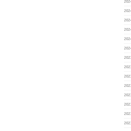
20
20
20
20
20
20
20
20
20
20
20
20
20
20