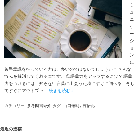
ミ
ュ
ニ
ケ
ー
シ
ョ
ン
に
苦手意識を持っている方は、多いのではないでしょうか？ そんな
悩みを解消してくれる本です。 ◎語彙力をアップするには？ 語彙
力をつけるには、知らない言葉に出会った時にすぐに調べる、そし
てすぐにアウトプッ…
続きを読む »
カテゴリー:
参考図書紹介
タグ:
山口拓朗
,
言語化
最近の投稿