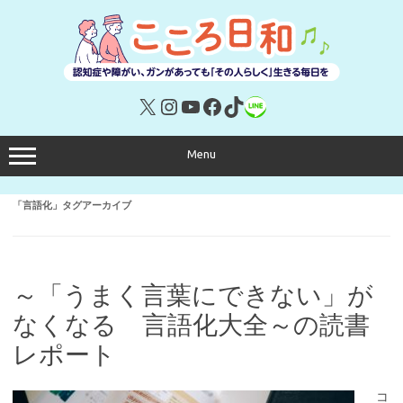
コ
ン
テ
ン
ツ
へ
ス
キ
X
Instagram
YouTube
Facebook
TikTok
リンク
ッ
プ
Menu
「
言語化
」タグアーカイブ
～「うまく言葉にできない」が
なくなる 言語化大全～の読書
レポート
コ