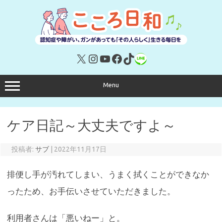
コ
ン
テ
ン
ツ
へ
ス
キ
X
Instagram
YouTube
Facebook
TikTok
リンク
ッ
プ
Menu
ケア日記～大丈夫ですよ～
投稿者:
サブ
|
2022年11月17日
排便し手が汚れてしまい、うまく拭くことができなか
ったため、お手伝いさせていただきました。
利用者さんは「悪いねー」と。