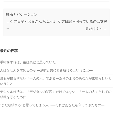
投稿ナビゲーション
←
ケア日記～お父さん呼ぶわよ
ケア日記～困っているのは支援
～
者だけ？～
→
最近の投稿
手術をすれば、後は楽だと思っていた
人はなぜ人を求めるのか ―創痍と共に歩み続けるということ―
誰もが揺るぎない「一人の人」である―ありのままのあなたが素晴らしいと
いうこと―
デジタル終活は、「デジタルの問題」だけではない―「一人の人」としての
尊厳を守るために
“まだ頑張れる”と思ってしまう人へ―それはあなたを守ってきたもの―