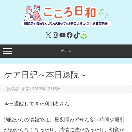
コ
ン
テ
ン
ツ
へ
ス
キ
X
Instagram
YouTube
Facebook
TikTok
リンク
ッ
プ
Menu
ケア日記～本日退院～
投稿者:
サブ
|
2022年12月5日
今日退院してきた利用者さん。
病院からの情報では、昼夜問わずせん妄（時間や場所
がわからなくなったり、感情に波があったり、幻覚が