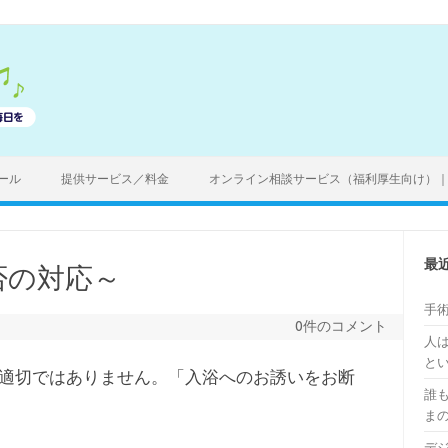
ール
提供サービス／料金
オンライン相談サービス（福利厚生向け）
最
否の対応～
手
0件のコメント
人
と
適切ではありません。「入浴へのお誘いをお断
誰
ま
デ