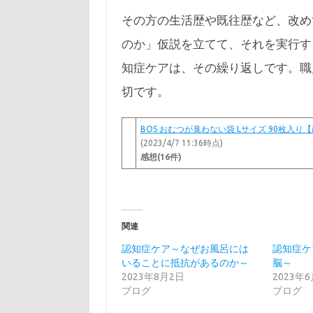
その方の生活歴や既往歴など、改め
のか」仮説を立てて、それを実行す
知症ケアは、その繰り返しです。職
切です。
BOS おむつが臭わない袋 Lサイズ 90枚入り
(2023/4/7 11:36時点)
感想(16件)
関連
認知症ケア～なぜお風呂には
認知症ケ
いることに抵抗があるのか～
脳～
2023年8月2日
2023年
ブログ
ブログ