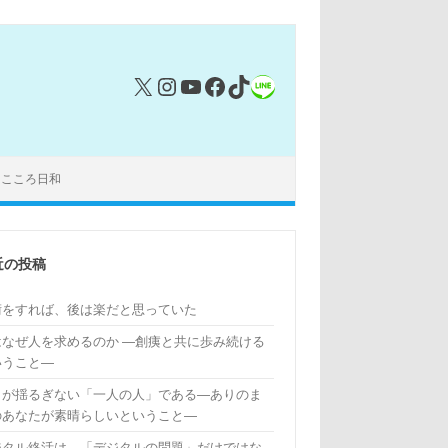
X
Instagram
YouTube
Facebook
TikTok
リンク
｜こころ日和
近の投稿
術をすれば、後は楽だと思っていた
はなぜ人を求めるのか ―創痍と共に歩み続ける
いうこと―
もが揺るぎない「一人の人」である―ありのま
のあなたが素晴らしいということ―
ジタル終活は、「デジタルの問題」だけではな