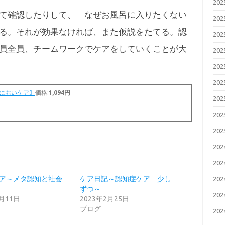
20
て確認したりして、「なぜお風呂に入りたくない
20
る。それが効果なければ、また仮説をたてる。認
20
員全員、チームワークでケアをしていくことが大
20
20
20
【においケア】
価格:
1,094円
20
20
20
20
20
ア～メタ認知と社会
ケア日記～認知症ケア 少し
20
ずつ～
20
6月11日
2023年2月25日
ブログ
20