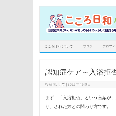
コ
ン
テ
ン
ツ
へ
ス
キ
ッ
プ
こころ日和について
ブログ
プロフィ
認知症ケア～入浴拒
投稿者:
サブ
|
2023年4月9日
まず、「入浴拒否」という言葉が、
り」された方との関わり方です。