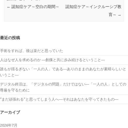
←
認知症ケア～空白の期間～
認知症ケア～インクルーシブ教
育～
→
最近の投稿
手術をすれば、後は楽だと思っていた
人はなぜ人を求めるのか ―創痍と共に歩み続けるということ―
誰もが揺るぎない「一人の人」である―ありのままのあなたが素晴らしいと
いうこと―
デジタル終活は、「デジタルの問題」だけではない―「一人の人」としての
尊厳を守るために
“まだ頑張れる”と思ってしまう人へ―それはあなたを守ってきたもの―
アーカイブ
2026年7月