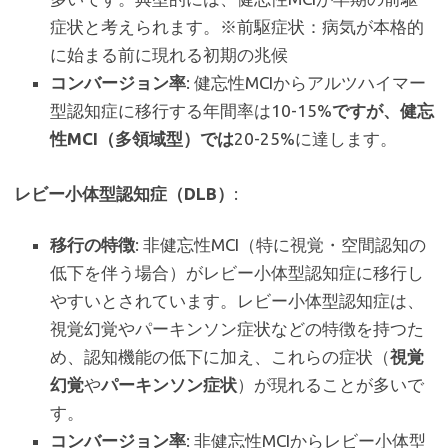
症状と考えられます。※前駆症状：病気が本格的
に始まる前に現れる初期の兆候
コンバージョン率
: 健忘性MCIからアルツハイマー
型認知症に移行する年間率は10-15%
ですが、健忘
性MCI（多領域型）では
20-25%に達します。
レビー小体型認知症（DLB）
:
移行の特徴
: 非健忘性MCI（特に視覚・空間認知の
低下を伴う場合）がレビー小体型認知症に移行し
やすいとされています。レビー小体型認知症は、
視覚幻覚やパーキンソン症状などの特徴を持つた
め、認知機能の低下に加え、これらの症状（
視覚
幻覚
や
パーキンソン症状
）が現れることが多いで
す。
コンバージョン率
: 非健忘性MCIからレビー小体型