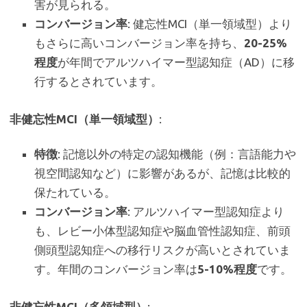
害が見られる。
コンバージョン率
: 健忘性MCI（単一領域型）より
もさらに高いコンバージョン率を持ち、
20-25%
程度
が年間でアルツハイマー型認知症（AD）に移
行するとされています。
非健忘性MCI（単一領域型）
:
特徴
: 記憶以外の特定の認知機能（例：言語能力や
視空間認知など）に影響があるが、記憶は比較的
保たれている。
コンバージョン率
: アルツハイマー型認知症より
も、レビー小体型認知症や脳血管性認知症、前頭
側頭型認知症への移行リスクが高いとされていま
す。年間のコンバージョン率は
5-10%程度
です。
非健忘性MCI（多領域型）
: