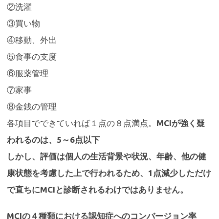
②洗濯
③買い物
④移動、外出
⑤食事の支度
⑥服薬管理
⑦家事
⑧金銭の管理
各項目でできていれば１点の８点満点。
MCIが強く疑
われるのは、5～6点以下
しかし、評価は個人の生活背景や状況、年齢、他の健
康状態を考慮した上で行われるため、1点減少しただけ
で直ちにMCIと診断されるわけではありません。
MCIの４種類における認知症へのコンバージョン率