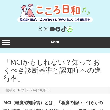
コ
ン
テ
ン
ツ
へ
ス
キ
X
Instagram
YouTube
Facebook
TikTok
リンク
ッ
プ
Menu
「MCIかもしれない？知ってお
くべき診断基準と認知症への進
行率」
投稿者:
サブ
|
2024年10月6日
MCI（軽度認知障害）とは、「程度の軽い、何らかの