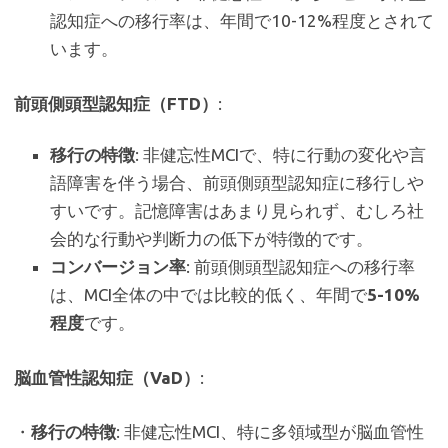
認知症への移行率は、年間で10-12%程度とされて
います。
前頭側頭型認知症（FTD）
:
移行の特徴
: 非健忘性MCIで、特に行動の変化や言
語障害を伴う場合、前頭側頭型認知症に移行しや
すいです。記憶障害はあまり見られず、むしろ社
会的な行動や判断力の低下が特徴的です。
コンバージョン率
: 前頭側頭型認知症への移行率
は、MCI全体の中では比較的低く、年間で
5-10%
程度
です。
脳血管性認知症（VaD）
:
・
移行の特徴
: 非健忘性MCI、特に多領域型が脳血管性