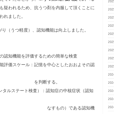
20
も疑われるため、抗うつ剤を内服して頂くことに
20
われました。
20
20
がり（うつ軽度）、認知機能は向上しました。
20
20
20
の認知機能を評価するための簡単な検査
20
ケール：記憶を中心としたおおよその認
20
20
する。
20
テート検査）：認知症の中核症状（認知
20
20
20
）である認知機