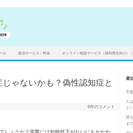
ール
提供サービス／料金
オンライン相談サービス（福利厚生向け）
最
症じゃないかも？偽性認知症と
手
人
0件のコメント
と
誰
ま
でしょうか？実際には知能低下がないにもかかわ
デ