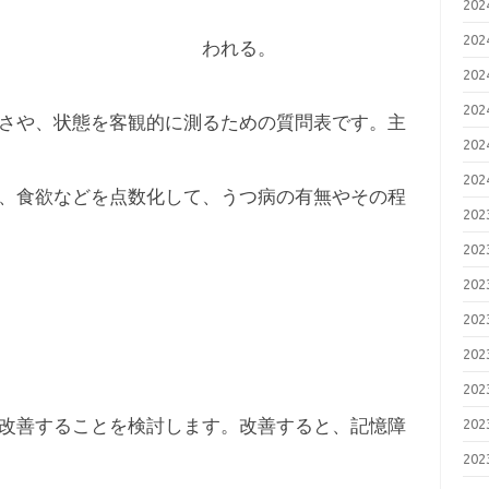
20
20
る。
20
20
さや、状態を客観的に測るための質問表です。主
20
20
を点数化して、うつ病の有無やその程
20
20
20
20
20
20
改善することを検討します。改善すると、記憶障
20
20