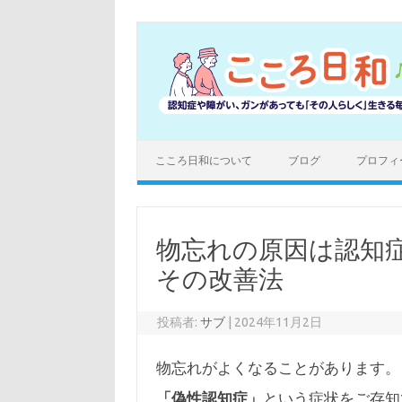
コ
ン
テ
ン
ツ
へ
ス
キ
ッ
プ
こころ日和について
ブログ
プロフィ
物忘れの原因は認知
その改善法
投稿者:
サブ
|
2024年11月2日
物忘れがよくなることがあります。
「偽性認知症」
という症状をご存知