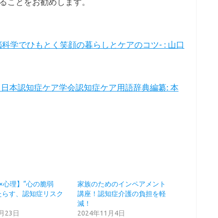
ることをお勧めします。
ブ! -脳科学でひもとく笑顔の暮らしとケアのコツ- : 山口
語辞典 : 日本認知症ケア学会認知症ケア用語辞典編纂: 本
×心理】“心の脆弱
家族のためのインペアメント
たらす、認知症リスク
講座！認知症介護の負担を軽
減！
4月23日
2024年11月4日