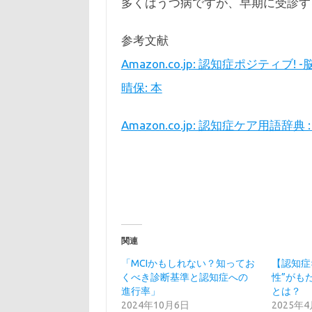
多くはうつ病ですが、早期に受診す
参考文献
Amazon.co.jp: 認知症ポジティ
晴保: 本
Amazon.co.jp: 認知症ケア用
関連
「MCIかもしれない？知ってお
【認知症
くべき診断基準と認知症への
性”がも
進行率」
とは？
2024年10月6日
2025年