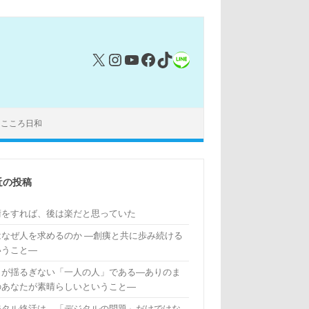
X
Instagram
YouTube
Facebook
TikTok
リンク
｜こころ日和
近の投稿
術をすれば、後は楽だと思っていた
はなぜ人を求めるのか ―創痍と共に歩み続ける
いうこと―
もが揺るぎない「一人の人」である―ありのま
のあなたが素晴らしいということ―
ジタル終活は、「デジタルの問題」だけではな