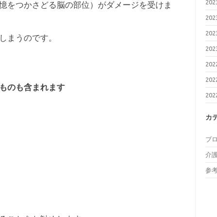
20
憶をつかさどる脳の部位）がダメージを受けま
20
20
しまうのです。
20
20
20
ものも含まれます
20
カ
ブ
介
参