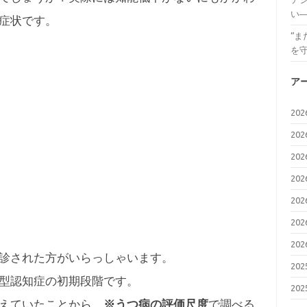
い
症状です。
“
を
ア
20
20
20
20
20
20
20
診された方がいらっしゃいます。
20
型認知症の初期段階です。
20
えていたことから、
※うつ病の評価尺度
で調べる