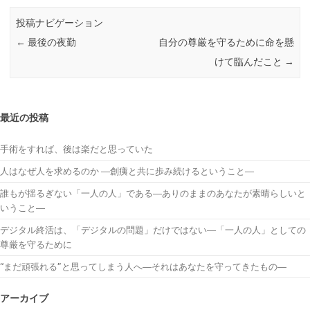
投稿ナビゲーション
←
最後の夜勤
自分の尊厳を守るために命を懸
けて臨んだこと
→
最近の投稿
手術をすれば、後は楽だと思っていた
人はなぜ人を求めるのか ―創痍と共に歩み続けるということ―
誰もが揺るぎない「一人の人」である―ありのままのあなたが素晴らしいと
いうこと―
デジタル終活は、「デジタルの問題」だけではない―「一人の人」としての
尊厳を守るために
“まだ頑張れる”と思ってしまう人へ―それはあなたを守ってきたもの―
アーカイブ