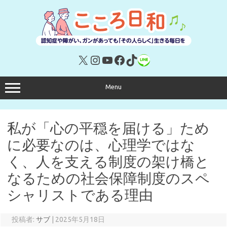
コ
ン
テ
ン
ツ
へ
ス
キ
X
Instagram
YouTube
Facebook
TikTok
リンク
ッ
プ
Menu
私が「心の平穏を届ける」ため
に必要なのは、心理学ではな
く、人を支える制度の架け橋と
なるための社会保障制度のスペ
シャリストである理由
投稿者:
サブ
|
2025年5月18日