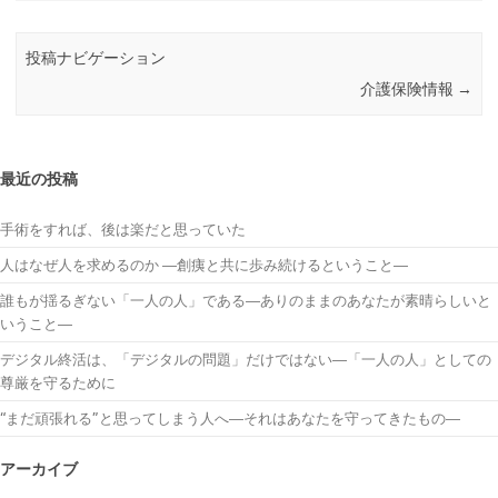
投稿ナビゲーション
介護保険情報
→
最近の投稿
手術をすれば、後は楽だと思っていた
人はなぜ人を求めるのか ―創痍と共に歩み続けるということ―
誰もが揺るぎない「一人の人」である―ありのままのあなたが素晴らしいと
いうこと―
デジタル終活は、「デジタルの問題」だけではない―「一人の人」としての
尊厳を守るために
“まだ頑張れる”と思ってしまう人へ―それはあなたを守ってきたもの―
アーカイブ