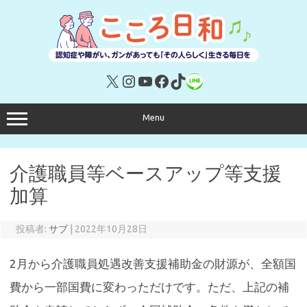
コ
ン
テ
ン
ツ
へ
ス
キ
X
Instagram
YouTube
Facebook
TikTok
リンク
ッ
プ
Menu
介護職員等ベースアップ等支援
加算
投稿者:
サブ
|
2022年10月28日
2月から介護職員処遇改善支援補助金の財源が、全額国
費から一部国費に変わっただけです。ただ、上記の補