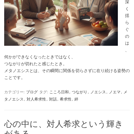
深
く
揺
ら
ぐ
の
は
、
何かができなくなったときではなく、
つながりが切れたと感じたとき。
メタノエシスとは、その瞬間に関係を切らさずに在り続ける姿勢の
ことです。
カテゴリー:
ブログ
タグ:
こころ日和
,
つながり
,
ノエシス
,
ノエマ
,
メ
タノエシス
,
対人希求性
,
対話
,
希求性
,
絆
心の中に、対人希求という輝き
がある