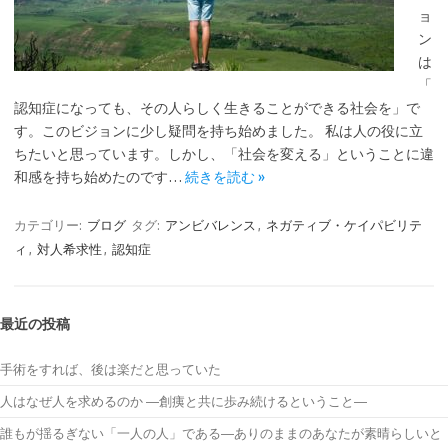
ョ
ン
は
「
認知症になっても、その人らしく生きることができる社会を」で
す。このビジョンに少し疑問を持ち始めました。 私は人の役に立
ちたいと思っています。しかし、「社会を変える」ということに違
和感を持ち始めたのです…
続きを読む »
カテゴリー:
ブログ
タグ:
アンビバレンス
,
ネガティブ・ケイパビリテ
ィ
,
対人希求性
,
認知症
最近の投稿
手術をすれば、後は楽だと思っていた
人はなぜ人を求めるのか ―創痍と共に歩み続けるということ―
誰もが揺るぎない「一人の人」である―ありのままのあなたが素晴らしいと