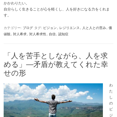
かかわりたい。
自分らしく生きることが心を軽くし、人を好きになる力をくれま
す。
カテゴリー:
ブログ
タグ:
ビジョン
,
レジリエンス
,
人と人との営み
,
価
値観
,
対人希求
,
対人希求性
,
自信
,
認知症
「人を苦手としながら、人を求
める」―矛盾が教えてくれた幸
せの形
わ
た
し
の
ビ
ジ