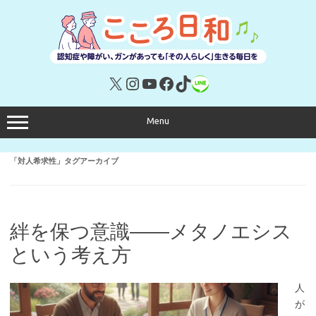
コ
ン
テ
ン
ツ
へ
ス
キ
X
Instagram
YouTube
Facebook
TikTok
リンク
ッ
プ
Menu
「
対人希求性
」タグアーカイブ
絆を保つ意識――メタノエシス
という考え方
人
が