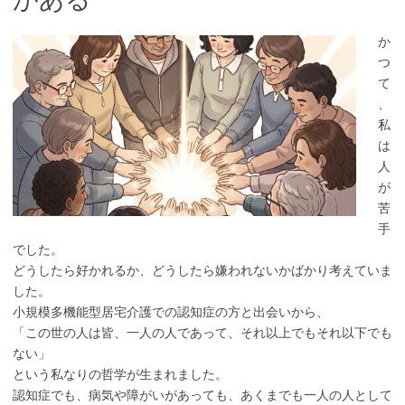
か
つ
て
、
私
は
人
が
苦
手
でした。
どうしたら好かれるか、どうしたら嫌われないかばかり考えていま
した。
小規模多機能型居宅介護での認知症の方と出会いから、
「この世の人は皆、一人の人であって、それ以上でもそれ以下でも
ない」
という私なりの哲学が生まれました。
認知症でも、病気や障がいがあっても、あくまでも一人の人として