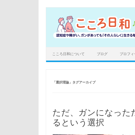
コ
ン
テ
ン
ツ
へ
ス
キ
ッ
プ
こころ日和について
ブログ
プロフィ
「
選択理論
」タグアーカイブ
ただ、ガンになった
るという選択