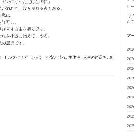
、ガンになっただけなのに」
い
葉が溢れて、泣き崩れる夜もある。
も私は、
“
を許可し、
を
選び直す自由を握り返す。
ア
恐れを小脇に抱えて、やる。
私の選択です。
20
和
,
セルフバリデーション
,
不安と恐れ
,
主体性
,
人生の再選択
,
創
20
20
20
20
20
20
20
20