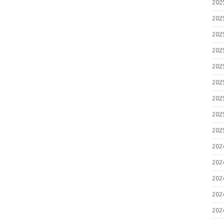
20
20
20
20
20
20
20
20
20
20
20
20
20
20