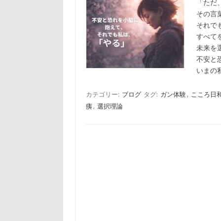
「ただ
その言
それで
すべて
未来を
不安と
いまの
カテゴリー:
ブログ
タグ:
ガン体験
,
こころ日
痍
,
選択理論