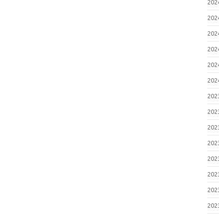
20
20
20
20
20
20
20
20
20
20
20
20
20
20