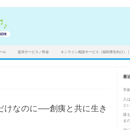
ール
提供サービス／料金
オンライン相談サービス（福利厚生向け）
最
手
人
と
だけなのに──創痍と共に生き
誰
ま
デ