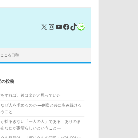
X
Instagram
YouTube
Facebook
TikTok
リンク
｜こころ日和
近の投稿
術をすれば、後は楽だと思っていた
はなぜ人を求めるのか ―創痍と共に歩み続ける
いうこと―
もが揺るぎない「一人の人」である―ありのま
のあなたが素晴らしいということ―
ジタル終活は、「デジタルの問題」だけではな