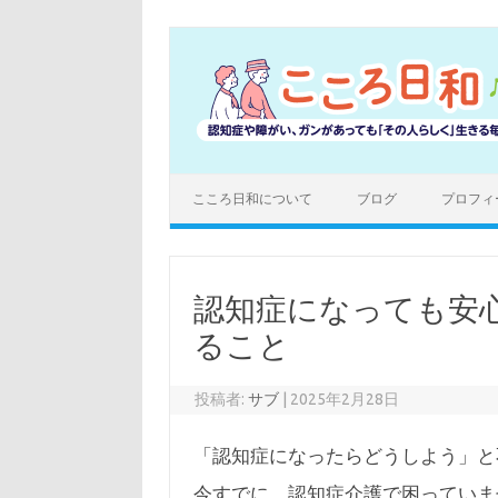
コ
ン
テ
ン
ツ
へ
ス
キ
ッ
プ
こころ日和について
ブログ
プロフィ
認知症になっても安
ること
投稿者:
サブ
|
2025年2月28日
「認知症になったらどうしよう」と
今すでに、認知症介護で困っていま