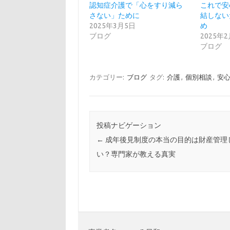
認知症介護で「心をすり減ら
これで安
さない」ために
結しない
2025年3月5日
め
ブログ
2025年
ブログ
カテゴリー:
ブログ
タグ:
介護
,
個別相談
,
安
投稿ナビゲーション
←
成年後見制度の本当の目的は財産管理
い？専門家が教える真実