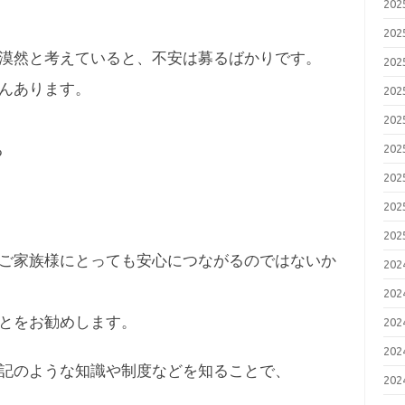
20
20
漠然と考えていると、不安は募るばかりです。
20
んあります。
20
20
る
20
20
20
20
ご家族様にとっても安心につながるのではないか
20
20
とをお勧めします。
20
20
記のような知識や制度などを知ることで、
20