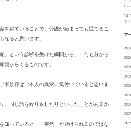
い
“
を
識を得ていることで、介護が始まっても慌てるこ
ア
もなると思います。
20
症」という診断を受けた瞬間から、「何も分から
20
症観からくるものです。
20
20
ご家族様はご本人の異変に気付いていると思いま
20
20
り、同じ話を繰り返したりといったことがあるか
20
20
20
を知っていると、「突然」が避けられるのではな