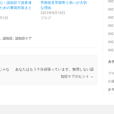
20
心！認知症で資産凍
早期発見早期寄り添いが大切
ための事前対策まと
な理由
20
2025年8月10日
20
2月1日
ブログ
20
20
心
,
認知症
,
認知症ケア
20
20
カ
じゃな
あなたはもう十分頑張っています。無理しない認
ブ
知症ケアのヒント
→
介
参