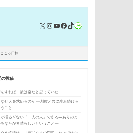
X
Instagram
YouTube
Facebook
TikTok
リンク
｜こころ日和
近の投稿
術をすれば、後は楽だと思っていた
はなぜ人を求めるのか ―創痍と共に歩み続ける
いうこと―
もが揺るぎない「一人の人」である―ありのま
のあなたが素晴らしいということ―
ジタル終活は、「デジタルの問題」だけではな