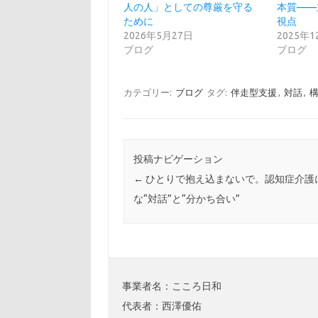
人の人」としての尊厳を守る
本質——
ために
視点
2026年5月27日
2025年
ブログ
ブログ
カテゴリー:
ブログ
タグ:
伴走型支援
,
対話
,
投稿ナビゲーション
←
ひとりで抱え込まないで。認知症介護
な“対話”と“分かち合い”
事業者名：こころ日和
代表者：西澤優佑