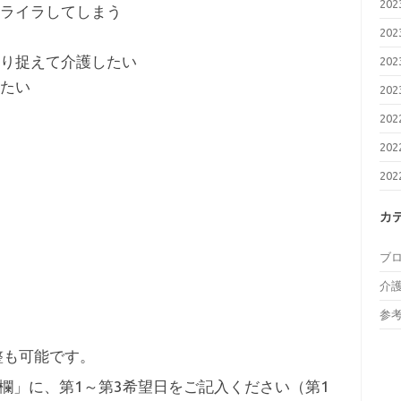
20
ライラしてしまう
20
り捉えて介護したい
20
たい
20
20
20
20
カ
ブ
介
参
整も可能です。
欄」に、第1～第3希望日をご記入ください（第1