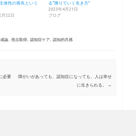
主体性の喪失という
る“降りていく生き方”
2025年4月21日
12月22日
ブログ
構成論
,
視点取得
,
認知症ケア
,
認知的共感
に必要
障がいがあっても、認知症になっても、人は幸せ
に生きられる。
→