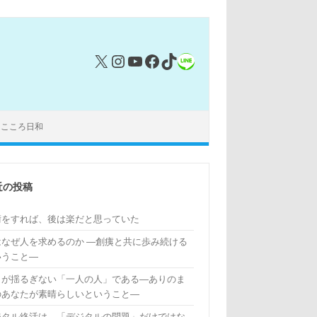
X
Instagram
YouTube
Facebook
TikTok
リンク
｜こころ日和
近の投稿
術をすれば、後は楽だと思っていた
はなぜ人を求めるのか ―創痍と共に歩み続ける
いうこと―
もが揺るぎない「一人の人」である―ありのま
のあなたが素晴らしいということ―
ジタル終活は、「デジタルの問題」だけではな