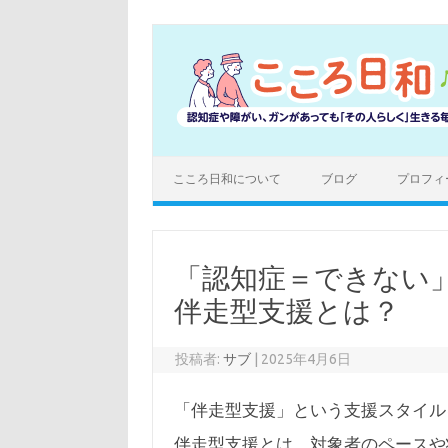
コ
ン
テ
ン
ツ
へ
ス
キ
ッ
プ
こころ日和について
ブログ
プロフィ
「認知症＝できない
伴走型支援とは？
投稿者:
サブ
|
2025年4月6日
「伴走型支援」という支援スタイル
伴走型支援とは、対象者のペースや