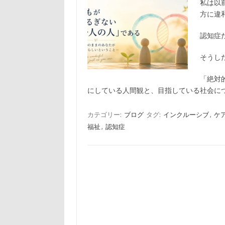
私は以
方に違
認知症
そうし
「絶対
にしている人間観と、目指している社会に
カテゴリー:
ブログ
タグ:
インクルーシブ
,
ケ
福祉
,
認知症