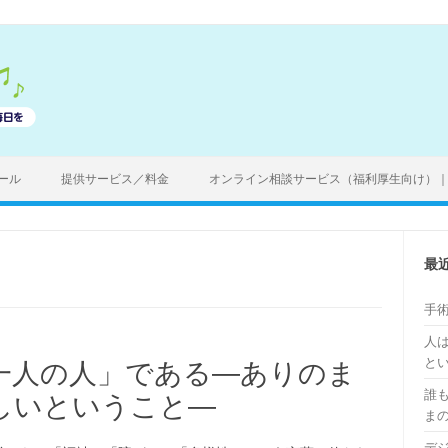
ール
提供サービス／料金
オンライン相談サービス（福利厚生向け）
最
手
人
と
一人の人」である―ありのま
誰
しいということ―
ま
デ