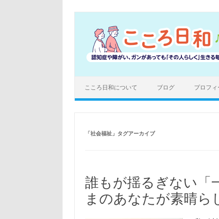
コ
ン
テ
ン
ツ
へ
ス
キ
ッ
プ
こころ日和について
ブログ
プロフィ
「
社会福祉
」タグアーカイブ
誰もが揺るぎない「
まのあなたが素晴ら