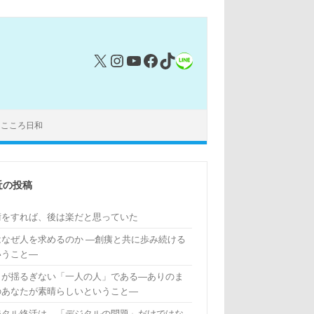
X
Instagram
YouTube
Facebook
TikTok
リンク
｜こころ日和
近の投稿
術をすれば、後は楽だと思っていた
はなぜ人を求めるのか ―創痍と共に歩み続ける
いうこと―
もが揺るぎない「一人の人」である―ありのま
のあなたが素晴らしいということ―
ジタル終活は、「デジタルの問題」だけではな