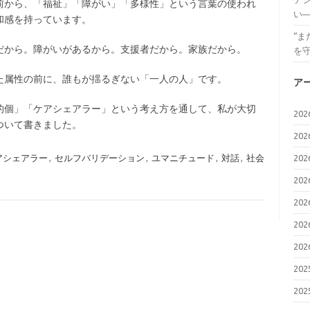
前から、「福祉」「障がい」「多様性」という言葉の使われ
い
和感を持っています。
“
だから。障がいがあるから。支援者だから。家族だから。
を
た属性の前に、誰もが揺るぎない「一人の人」です。
ア
的個」「ケアシェアラー」という考え方を通して、私が大切
20
ついて書きました。
20
アシェアラー
,
セルフバリデーション
,
ユマニチュード
,
対話
,
社会
20
20
20
20
20
20
20