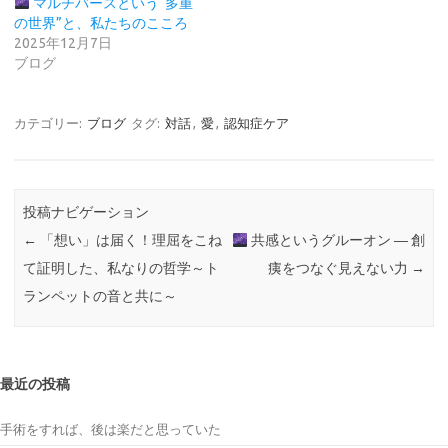
マルチバースという“多重
の世界”と、私たちのこころ
2025年12月7日
ブログ
カテゴリー:
ブログ
タグ:
対話
,
愛
,
認知症ケア
投稿ナビゲーション
←
「想い」は届く！理屈をこね
共感というグルーオン ― 創
て証明した、私なりの哲学～ト
痍をつなぐ見えない力
→
ランペットの音と共に～
最近の投稿
手術をすれば、後は楽だと思っていた