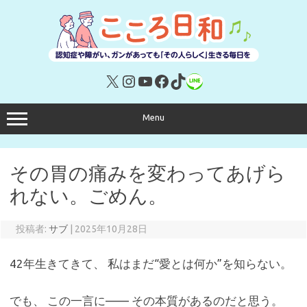
コ
ン
テ
ン
ツ
へ
ス
キ
X
Instagram
YouTube
Facebook
TikTok
リンク
ッ
プ
Menu
その胃の痛みを変わってあげら
れない。ごめん。
投稿者:
サブ
|
2025年10月28日
42年生きてきて、 私はまだ“愛とは何か”を知らない。
でも、 この一言に—— その本質があるのだと思う。