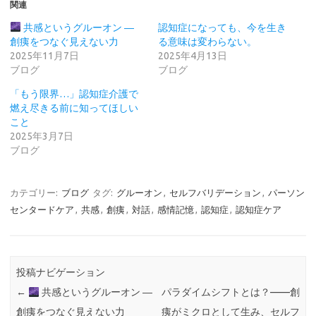
関連
共感というグルーオン ―
認知症になっても、今を生き
創痍をつなぐ見えない力
る意味は変わらない。
2025年11月7日
2025年4月13日
ブログ
ブログ
「もう限界…」認知症介護で
燃え尽きる前に知ってほしい
こと
2025年3月7日
ブログ
カテゴリー:
ブログ
タグ:
グルーオン
,
セルフバリデーション
,
パーソン
センタードケア
,
共感
,
創痍
,
対話
,
感情記憶
,
認知症
,
認知症ケア
投稿ナビゲーション
←
共感というグルーオン ―
パラダイムシフトとは？——創
創痍をつなぐ見えない力
痍がミクロとして生み、セルフ