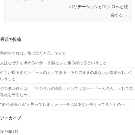
バリデーションがマクロへと統
合する
→
最近の投稿
手術をすれば、後は楽だと思っていた
人はなぜ人を求めるのか ―創痍と共に歩み続けるということ―
誰もが揺るぎない「一人の人」である―ありのままのあなたが素晴らしいと
いうこと―
デジタル終活は、「デジタルの問題」だけではない―「一人の人」としての
尊厳を守るために
“まだ頑張れる”と思ってしまう人へ―それはあなたを守ってきたもの―
アーカイブ
2026年7月