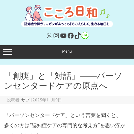
コ
ン
テ
ン
ツ
へ
ス
キ
X
Instagram
YouTube
Facebook
TikTok
リンク
ッ
プ
Menu
「創痍」と「対話」――パーソ
ンセンタードケアの原点へ
投稿者:
サブ
|
2025年11月9日
「パーソンセンタードケア」という言葉を聞くと、
多くの方は“認知症ケアの専門的な考え方”を思い浮か